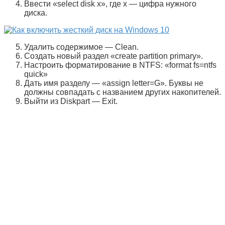
Ввести «
select disk x
», где
х
— цифра нужного
диска.
Удалить содержимое —
Clean
.
Создать новый раздел «
create partition primary
».
Настроить форматирование в
NTFS
: «
format fs=ntfs
quick
»
Дать имя разделу — «
assign letter=G
». Буквы не
должны совпадать с названием других накопителей.
Выйти из
Diskpart
—
Exit
.