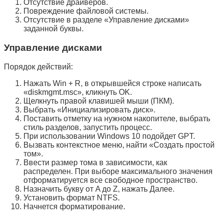
Отсутствие драйверов.
Повреждение файловой системы.
Отсутствие в разделе «
Управление дисками
»
заданной буквы.
Управление дисками
Порядок действий:
Нажать
Win
+
R
, в открывшейся строке написать
«
diskmgmt.msc
», кликнуть
OK
.
Щелкнуть правой клавишей мыши (ПКМ).
Выбрать «
Инициализировать диск
».
Поставить отметку на нужном накопителе, выбрать
стиль разделов, запустить процесс.
При использовании Windows 10 подойдет
GPT
.
Вызвать контекстное меню, найти «
Создать простой
том
».
Ввести размер тома в зависимости, как
распределен. При выборе максимального значения
отформатируется все свободное пространство.
Назначить букву от
A
до
Z
, нажать
Далее
.
Установить формат
NTFS
.
Начнется форматирование.