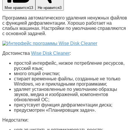
Мне нравится
13
Не нравится
3
Программа автоматического удаления ненужных файлов
с функцией дефрагментации. Хорошо работает на
слабых машинах. Настройки по умолчанию справляются
с основной задачей.
Достоинства
Wise Disk Cleaner
:
простой интерфейс, низкое потребление ресурсов,
русский язык;
много опций очистки;
стирает временные файлы, созданные не только
Windows, но и прикладными программами;
удаляет установленные по умолчанию образцы
звуков, медиа и изображений, компонентов
обновлений ОС;
присутсвует функция дефрагментации диска;
предусмотрен «Планировщик задач».
Недостатки:
нельзя чистить и оптимизировать реестр;